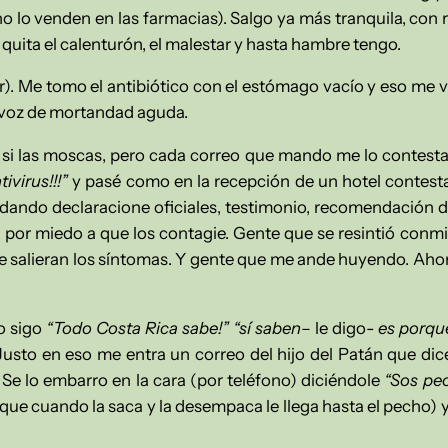
no lo venden en las farmacias). Salgo ya más tranquila, con 
quita el calenturón, el malestar y hasta hambre tengo.
).
Me tomo el antibiótico con el estómago vacío y eso me vu
y voz de mortandad aguda.
r si las moscas, pero cada correo que mando me lo contes
ivirus!!!”
y pasé como en la recepción de un hotel contes
 dando declaracione oficiales, testimonio, recomendación d
 por miedo a que los contagie. Gente que se resintió conmi
salieran los síntomas. Y gente que me ande huyendo. Ahora
o sigo
“Todo Costa Rica sabe!” “sí saben
– le digo-
es porqu
Justo en eso me entra un correo del hijo del Patán que di
. Se lo embarro en la cara (por teléfono) diciéndole
“Sos pe
 que cuando la saca y la desempaca le llega hasta el pecho)