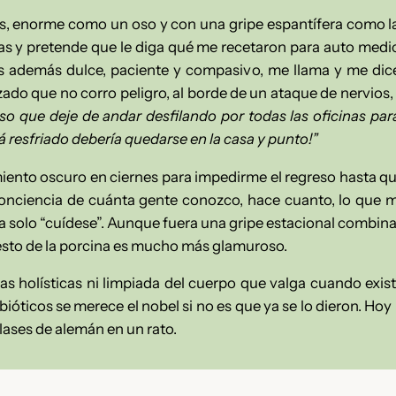
os, enorme como un oso y con una gripe espantífera como l
y pretende que le diga qué me recetaron para auto medica
s además dulce, paciente y compasivo, me llama y me di
zado que no corro peligro, al borde de un ataque de nervios, 
so que deje de andar desfilando por todas las oficinas pa
tá resfriado debería quedarse en la casa y punto!”
ento oscuro en ciernes para impedirme el regreso hasta q
onciencia de cuánta gente conozco, hace cuanto, lo que m
 solo “cuídese”.
Aunque fuera una gripe estacional combina
esto de la porcina es mucho más glamuroso.
s holísticas ni limpiada del cuerpo que valga cuando exist
ióticos se merece el nobel si no es que ya se lo dieron. Ho
lases de alemán en un rato.