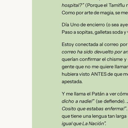
hospital?”
(Porque el Tamiflu 
Como por arte de magia, se me 
Día Uno de encierro (o sea ayer
Paso a sopitas, galletas soda 
Estoy conectada al correo po
correo ha sido devuelto por ant
querían confirmar el chisme y
gente que no me quiere llamar
hubiera visto ANTES de que me 
apestada.
Y me llama el Patán a ver cóm
dicho a nadie!”
(se defiende). 
Cosito que estabas enferma!”
que tiene una lengua tan larga
igual que La Nación”.