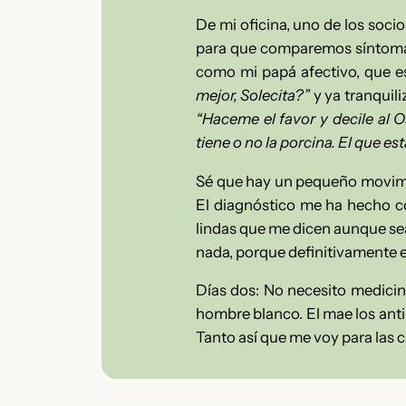
De mi oficina, uno de los soci
para que comparemos síntomas 
como mi papá afectivo, que e
mejor, Solecita?”
y ya tranquili
“Haceme el favor y decile al O
tiene o no la porcina. El que es
Sé que hay un pequeño movimi
El diagnóstico me ha hecho c
lindas que me dicen aunque sea
nada, porque definitivamente 
Días dos: No necesito medicina
hombre blanco. El mae los antib
Tanto así que me voy para las c