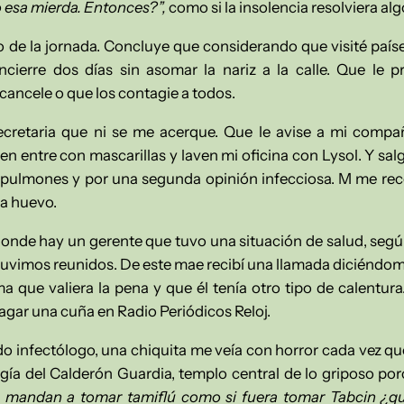
 esa mierda. Entonces?”,
como si la insolencia resolviera alg
 de la jornada. Concluye que considerando que visité país
ierre dos días sin asomar la nariz a la calle.
Que le pr
cancele o que los contagie a todos.
secretaria que ni se me acerque. Que le avise a mi comp
ien entre con mascarillas y laven mi oficina con Lysol. Y s
s pulmones y por una segunda opinión infecciosa. M me re
 a huevo.
 donde hay un gerente que tuvo una situación de salud, según
vimos reunidos. De este mae recibí una llamada diciéndome
 que valiera la pena y que él tenía otro tipo de calentura.
gar una cuña en Radio Periódicos Reloj.
o infectólogo, una chiquita me veía con horror cada vez que
ogía del Calderón Guardia, templo central de lo griposo por
mandan a tomar tamiflú como si fuera tomar Tabcin ¿qué