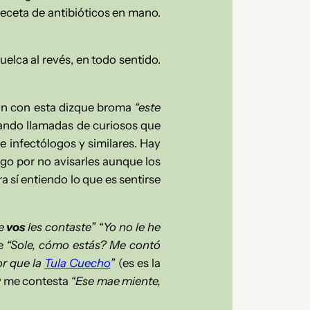
receta de antibióticos en mano.
elca al revés, en todo sentido.
tan con esta dizque broma
“este
tando llamadas de curiosos que
e infectólogos y similares.
Hay
go por no avisarles aunque los
 sí entiendo lo que es sentirse
e
vos
les contaste” “Yo no le he
ce
“Sole, cómo estás? Me contó
or que la
Tula Cuecho
”
(es es la
 y me contesta
“Ese mae miente,