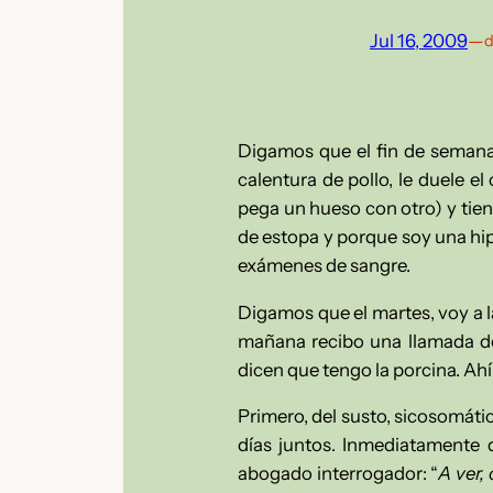
Jul 16, 2009
—
d
Digamos que el fin de semana 
calentura de pollo, le duele e
pega un hueso con otro) y tie
de estopa y porque soy una hip
exámenes de sangre.
Digamos que el martes, voy a la
mañana recibo una llamada d
dicen que tengo la porcina. Ah
Primero, del susto, sicosomáti
días juntos. Inmediatamente
abogado interrogador: “
A ver,