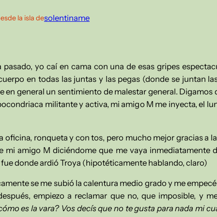
solentiname
esde la isla de
pasado, yo caí en cama con una de esas gripes espectacul
l cuerpo en todas las juntas y las pegas
(donde se juntan la
ne en general un sentimiento de malestar general. Digamos 
ocondriaca militante y activa, mi amigo M me inyecta, el l
 oficina, ronqueta y con tos, pero mucho mejor gracias a la
e mi amigo M diciéndome que me vaya inmediatamente de 
í fue donde ardió Troya (hipotéticamente hablando, claro)
camente se me subió la calentura medio grado y me empecé 
 después, empiezo a reclamar que no, que imposible, y m
 cómo es la vara? Vos decís que no te gusta para nada mi cu