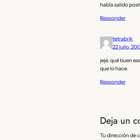
había salido posi
Responder
tetrabrik
22 julio, 20
jeje. qué buen e
que lo hace.
Responder
Deja un c
Tu dirección de c