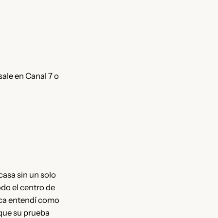
sale en Canal 7 o
asa sin un solo
do el centro de
unca entendí como
 que su prueba