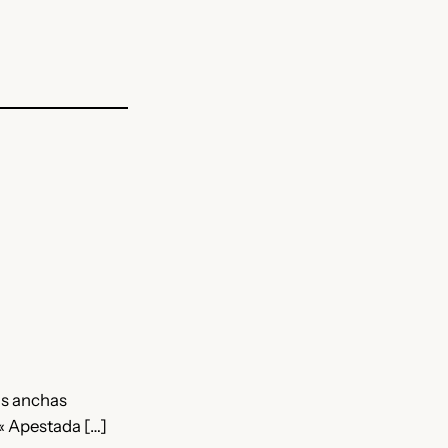
as anchas
« Apestada […]