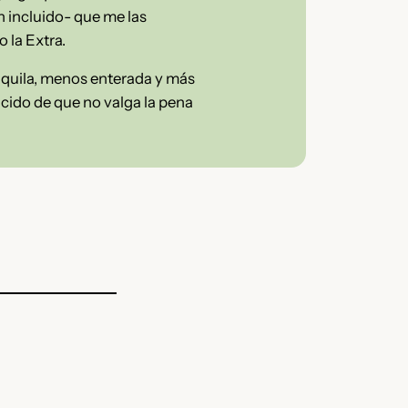
n incluido- que me las
o la Extra.
anquila, menos enterada y más
ncido de que no valga la pena