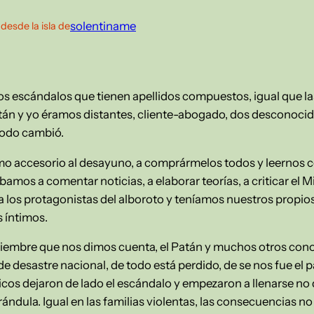
—
solentiname
desde la isla de
os escándalos que tienen apellidos compuestos, igual que la
tán y yo éramos distantes, cliente-abogado, dos desconocidos.
todo cambió.
omo accesorio al desayuno, a comprármelos todos y leernos co
bamos a comentar noticias, a elaborar teorías, a criticar el M
los protagonistas del alboroto y teníamos nuestros propios 
 íntimos.
viembre que nos dimos cuenta, el Patán y muchos otros co
e desastre nacional, de todo está perdido, de se nos fue el 
dicos dejaron de lado el escándalo y empezaron a llenarse no 
ándula. Igual en las familias violentas, las consecuencias no 