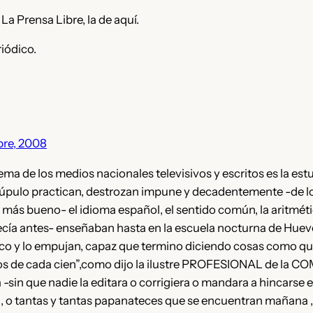
a Prensa Libre, la de aquí.
iódico.
bre, 2008
ma de los medios nacionales televisivos y escritos es la est
rúpulo practican, destrozan impune y decadentemente -de 
, más bueno- el idioma español, el sentido común, la aritmét
ecía antes- enseñaban hasta en la escuela nocturna de Huev
nco y lo empujan, capaz que termino diciendo cosas como que
dos de cada cien”,como dijo la ilustre PROFESIONAL de la
a -sin que nadie la editara o corrigiera o mandara a hincarse
 , o tantas y tantas papanateces que se encuentran mañana ,