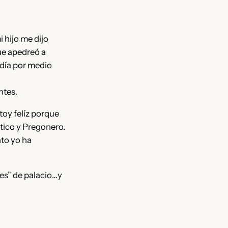
 hijo me dijo
ue apedreó a
 día por medio
ntes.
toy felíz porque
-tico y Pregonero.
nto yo ha
mes” de palacio…y