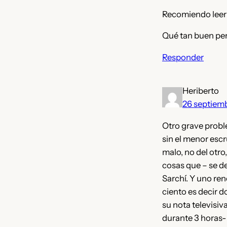
Recomiendo leer L
Qué tan buen per
Responder
Heriberto
26 septiem
Otro grave proble
sin el menor esc
malo, no del otro
cosas que – se d
Sarchí. Y uno re
ciento es decir 
su nota televisiv
durante 3 horas-