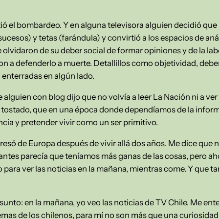
itió el bombardeo. Y en alguna televisora alguien decidió qu
sucesos) y tetas (farándula) y convirtió a los espacios de aná
se olvidaron de su deber social de formar opiniones y de la l
n a defenderlo a muerte. Detallillos como objetividad, debe
 enterradas en algún lado.
lguien con blog dijo que no volvía a leer La Nación ni a ver n
 tostado, que en una época donde dependíamos de la inform
cia y pretender vivir como un ser primitivo.
gresó de Europa después de vivir allá dos años. Me dice que 
ntes parecía que teníamos más ganas de las cosas, pero ah
o para ver las noticias en la mañana, mientras come. Y que t
sunto: en la mañana, yo veo las noticias de TV Chile. Me ent
emas de los chilenos, para mí no son más que una curiosidad, 