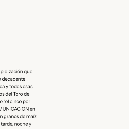
upidización que
lo decadente
ica y todos esas
os del Toro de
 “el cinco por
 COMUNICACION en
 en granos de maíz
 tarde, noche y