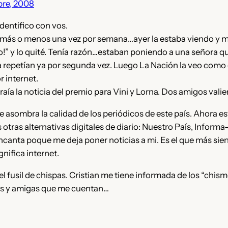
bre, 2008
dentifico con vos.
 más o menos una vez por semana…ayer la estaba viendo y mi
eo!” y lo quité. Tenía razón…estaban poniendo a una señora q
 la repetían ya por segunda vez. Luego La Nación la veo como
r internet.
traía la noticia del premio para Vini y Lorna. Dos amigos valie
 asombra la calidad de los periódicos de este país. Ahora es
 otras alternativas digitales de diario: Nuestro País, Informa
ncanta poque me deja poner noticias a mi. Es el que más sie
nifica internet.
 el fusil de chispas. Cristian me tiene informada de los “chis
os y amigas que me cuentan…