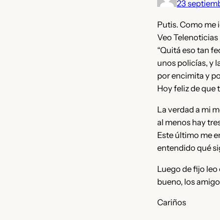
23 septiem
Putis. Como me i
Veo Telenoticias
“Quitá eso tan f
unos policías, y
por encimita y po
Hoy feliz de que 
La verdad a mi me
al menos hay tres
Este último me e
entendido qué sig
Luego de fijo leo
bueno, los amig
Cariños