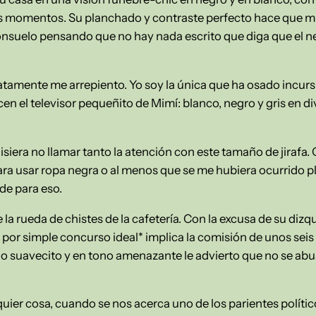
os momentos. Su planchado y contraste perfecto hace que mi
consuelo pensando que no hay nada escrito que diga que el ne
iatamente me arrepiento. Yo soy la única que ha osado incur
en el televisor pequeñito de Mimí: blanco, negro y gris en d
.
isiera no llamar tanto la atención con este tamaño de jirafa
ra usar ropa negra o al menos que se me hubiera ocurrido p
rde para eso.
a rueda de chistes de la cafetería. Con la excusa de su dizque
 por simple concurso ideal* implica la comisión de unos seis
suavecito y en tono amenazante le advierto que no se abuse 
er cosa, cuando se nos acerca uno de los parientes político