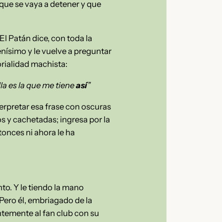
que se vaya a detener y que
El Patán dice, con toda la
buenísimo y le vuelve a preguntar
orialidad machista:
lla es la que me tiene
así
”
erpretar esa frase con oscuras
os y cachetadas; ingresa por la
tonces ni ahora le ha
to. Y le tiendo la mano
Pero él, embriagado de la
ntemente al fan club con su