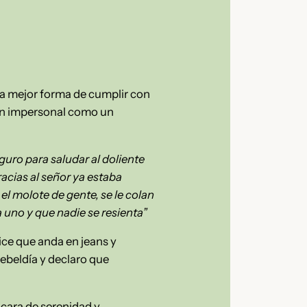
la mejor forma de cumplir con
 tan impersonal como un
guro para saludar al doliente
acias al señor ya estaba
l molote de gente, se le colan
a uno y que nadie se resienta”
ice que anda en jeans y
rebeldía y declaro que
 cara de serenidad y