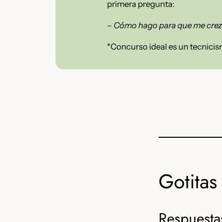
primera pregunta:
– Cómo hago para que me crez
*Concurso ideal es un tecnicis
Gotitas 
Respuesta