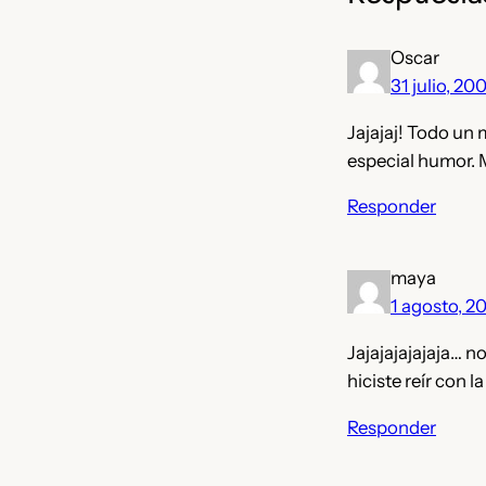
Oscar
31 julio, 20
Jajajaj! Todo un
especial humor. 
Responder
maya
1 agosto, 2
Jajajajajajaja… n
hiciste reír con l
Responder