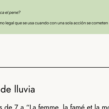
ca el pene?
mo legal que se usa cuando con una sola acción se cometen a 
de lluvia
s de 7 a “La femme, la famé et la m