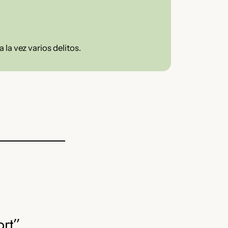
la vez varios delitos.
ort”