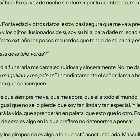
mpático. En su voz de noche sin dormir por lo acontecido, me
Por la edad y otros datos, estoy casi segura que me va a pr
y los ojitos ilusionados de sí, soy su hija, para darle mi eda
ecto extraño los pocos recuerdos que tengo de mi papá y es
 la de la tele, verdá?
”
dia funeraria me carcajeo ruidosa y sinceramente. No me da
me maquillan y me peinan”.
Inmediatamente el señor llama a 
ara que se acerquen.
 que siempre me ve, que me adora, que él a todo el mundo le
gual que no se lo pierde, que soy tan linda y tan especial. Y
rá la vida, que aprenderán en paleta, que esto que lo otro. P
de sexo es algo en lo que prefiero no detenerme a pensar.
 y los piropos no es algo a lo que esté acostumbrada. Mascul