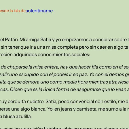
solentiname
esde la isla de
del Patán. Mi amiga Satia y yo empezamos a conspirar sobre 
e sin tener que ir a una misa completa pero sin caer en algo
recién adquiridos conocimientos sociales:
e chuparse la misa entera, hay que hacer fila como en el se
lir uno escupido con el podeis ir en paz. Yo con el demos gr
ulta que se demora uno como media hora mientras atraviesa e
bancas. Dicen que es la única forma de asegurarse que lo vean 
uy cerquita nuestro. Satia, poco convencial con estilo, me d
erse una algo blanca. Yo, en jeans y camiseta, me sumo a la 
blusa azulilla.
su casa en una visión fúnebre-chic en negro y en blanco, con