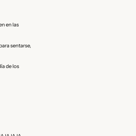
en en las
para sentarse,
ía de los