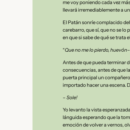
me voy poniendo cada vez más 
llevará irremediablemente a un
El Patán sonríe complacido del a
carebarro, que sí, que no se lo p
en que si sabe de qué se trata 
“
Que no me lo pierdo, huevón
–
Antes de que pueda terminar de
consecuencias, antes de que la 
puerta principal un compañero 
importado hacer una escena. De 
–
Sole!
Yo levanto la vista esperanzad
lánguida esperando que la tome
emoción de volver a vernos, ol