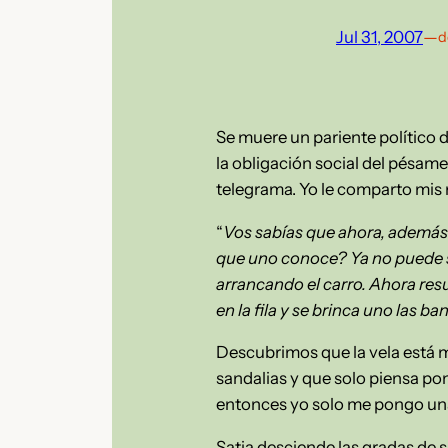
Jul 31, 2007
—
d
Se muere un pariente político 
la obligación social del pésam
telegrama. Yo le comparto mis 
“
Vos sabías que ahora, además d
que uno conoce? Ya no puede sa
arrancando el carro. Ahora res
en la fila y se brinca uno las 
Descubrimos que la vela está m
sandalias y que solo piensa pon
entonces yo solo me pongo una 
Satia desciende las gradas de 