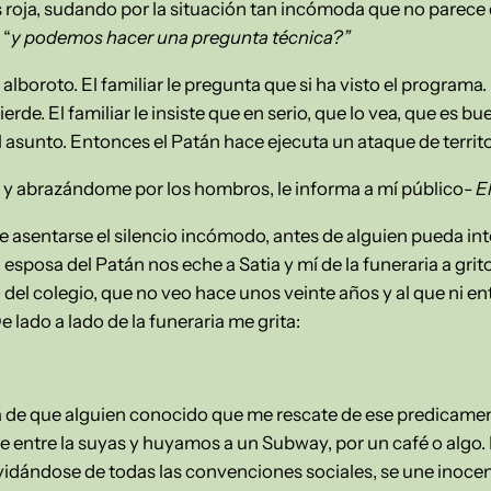
roja, sudando por la situación tan incómoda que no parece 
 “
y podemos hacer una pregunta técnica?”
lboroto. El familiar le pregunta que si ha visto el programa. 
ierde. El familiar le insiste que en serio, que lo vea, que es 
el asunto. Entonces el Patán hace ejecuta un ataque de territ
 y abrazándome por los hombros, le informa a mí público-
E
 asentarse el silencio incómodo, antes de alguien pueda int
esposa del Patán nos eche a Satia y mí de la funeraria a grit
del colegio, que no veo hace unos veinte años y al que ni en
lado a lado de la funeraria me grita:
a de que alguien conocido que me rescate de ese predicamen
 entre la suyas y huyamos a un Subway, por un café o algo. 
vidándose de todas las convenciones sociales, se une inoce