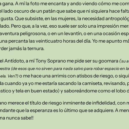
a gana. A mí la foto me encanta y ando viendo cómo me compr
el lado oscuro de un patán que sabe que ni siquiera hace falt
 gusta. Que subsiste, en las mujeres, la necesidad antropológ
do. Pero que, a la vez, eso suele ser solo una impresión mer
aventura peligrosona, o en un levantín, o en una ocasión esp
na percanta las veinticuatro horas del día. Yo me apunto más
rder jamás la ternura.
 el Antídoto, a mí Tony Soprano me pide ser su goomara
(
su 
estra (de esos que no sirven para nada salvo para robar espacio en las
o me hace una arrimis con atisbos de riesgo, o siqui
hela. Ven?)
 cuando ya yo me estaría sacando la camiseta, revisando, p
lástico y tela en buen estado) y saboreándome como el lobo d
ano merece el título de riesgo inminente de infidelidad, con
dante que la esperanza es lo último que se adquiere. A meno
una nunca sabe!!