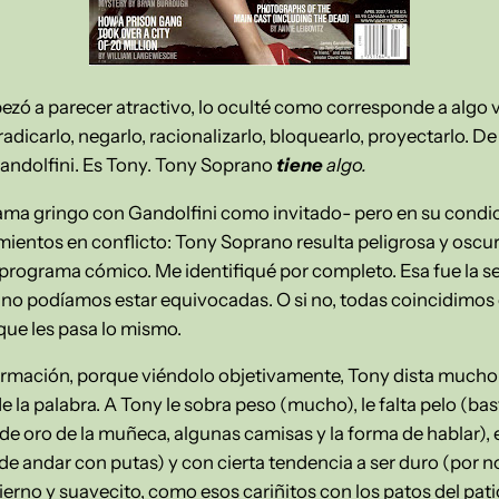
 a parecer atractivo, lo oculté como corresponde a algo v
dicarlo, negarlo, racionalizarlo, bloquearlo, proyectarlo. De
Gandolfini. Es Tony. Tony Soprano
tiene
algo.
ma gringo con Gandolfini como invitado- pero en su condic
imientos en conflicto: Tony Soprano resulta peligrosa y osc
n programa cómico. Me identifiqué por completo. Esa fue la s
, no podíamos estar equivocadas. O si no, todas coincidimos 
que les pasa lo mismo.
irmación, porque viéndolo objetivamente, Tony dista mucho
 la palabra. A Tony le sobra peso (mucho), le falta pelo (bas
de oro de la muñeca, algunas camisas y la forma de hablar),
 de andar con putas) y con cierta tendencia a ser duro (por n
o tierno y suavecito, como esos cariñitos con los patos del pat