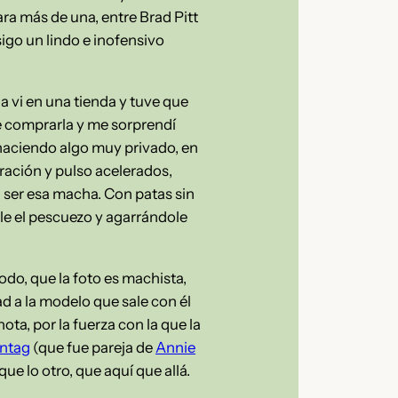
ara más de una, entre Brad Pitt
igo un lindo e inofensivo
la vi en una tienda y tuve que
e comprarla y me sorprendí
a haciendo algo muy privado, en
ración y pulso acelerados,
a ser esa macha. Con patas sin
dole el pescuezo y agarrándole
do, que la foto es machista,
d a la modelo que sale con él
ota, por la fuerza con la que la
ntag
(que fue pareja de
Annie
que lo otro, que aquí que allá.