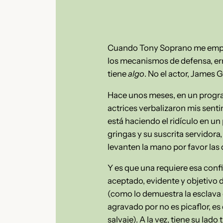
Cuando Tony Soprano me empezó
los mecanismos de defensa, erra
tiene
algo
. No el actor, James 
Hace unos meses, en un progra
actrices verbalizaron mis sent
está haciendo el ridículo en u
gringas y su suscrita servidora
levanten la mano por favor las 
Y es que una requiere esa conf
aceptado, evidente y objetivo de
(como lo demuestra la esclava 
agravado por no es picaflor, es
salvaje). A la vez, tiene su lad