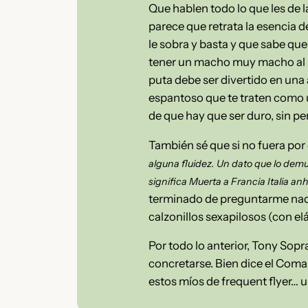
Que hablen todo lo que les de l
parece que retrata la esencia d
le sobra y basta y que sabe que
tener un macho muy macho al la
puta debe ser divertido en una 
espantoso que te traten como u
de que hay que ser duro, sin pe
También sé que si no fuera por
alguna fluidez. Un dato que lo demu
significa Muerta a Francia Italia an
terminado de preguntarme nada
calzonillos sexapilosos (con e
Por todo lo anterior, Tony Sopr
concretarse. Bien dice el Coman
estos míos de frequent flyer… 