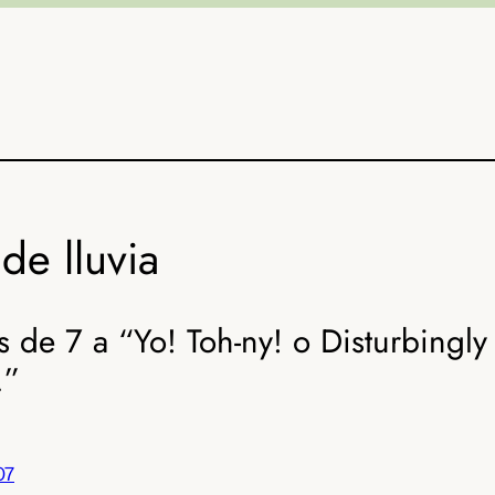
de lluvia
 de 7 a “Yo! Toh-ny! o Disturbingly
…”
07