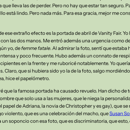
que lleva las de perder. Pero no hay que estar tan seguro. P
lo está lindo. Pero nada más. Para esa gracia, mejor me cons
 ese extraño efecto es la portada de abril de Vanity Fair. Yo 
ista con las dos manos. Me entró además una urgencia como d
gún yo, de
femme fatale
. Al admirar la foto, sentí que estab
 intensa y poco frecuente. Hubo además un connato de respi
ncipientes en la frente y me ruboricé notablemente. Yo querí
os. Claro, que si hubiera sido yo la de la foto, salgo mordién
a, hice el papelómetro.
é que la famosa portada ha causado revuelo. Han dicho de to
bre que solo usa a las mujeres, que le niega la personalida
el papel de Adriana, la novia de Christopher y es gay), que se n
lgo violento, que es una celebración del macho, que
Susan So
ía un soponcio con esa foto, que es discriminatoria, que esto, 