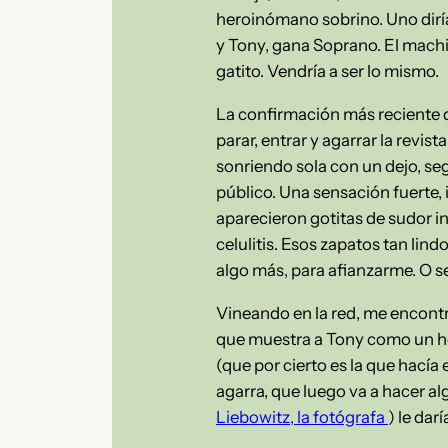
heroinómano sobrino. Uno diría 
y Tony, gana Soprano. El machil
gatito. Vendría a ser lo mismo.
La confirmación más reciente de
parar, entrar y agarrar la rev
sonriendo sola con un dejo, se
público. Una sensación fuerte,
aparecieron gotitas de sudor i
celulitis. Esos zapatos tan lind
algo más, para afianzarme. O se
Vineando en la red, me encontr
que muestra a Tony como un hom
(que por cierto es la que hacía 
agarra, que luego va a hacer a
Liebowitz, la fotógrafa
) le dar