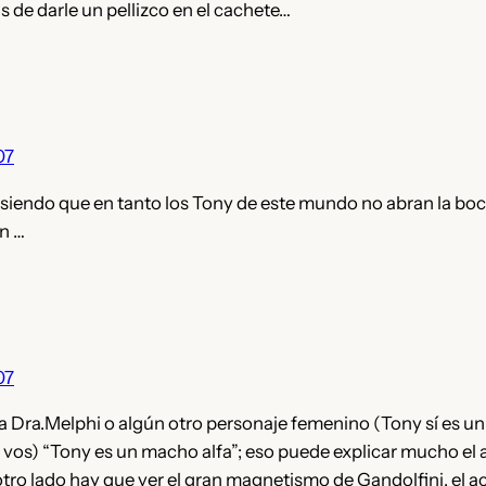
s de darle un pellizco en el cachete…
07
 siendo que en tanto los Tony de este mundo no abran la boc
en …
07
 la Dra.Melphi o algún otro personaje femenino (Tony sí es un 
 vos) “Tony es un macho alfa”; eso puede explicar mucho el a
otro lado hay que ver el gran magnetismo de Gandolfini, el ac