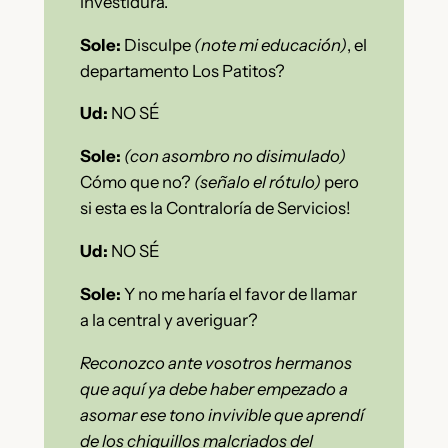
investidura.
Sole:
Disculpe
(note mi educación)
, el
departamento Los Patitos?
Ud:
NO SÉ
Sole:
(con asombro no disimulado)
Cómo que no?
(señalo el rótulo)
pero
si esta es la Contraloría de Servicios!
Ud:
NO SÉ
Sole:
Y no me haría el favor de llamar
a la central y averiguar?
Reconozco ante vosotros hermanos
que aquí ya debe haber empezado a
asomar ese tono invivible que aprendí
de los chiquillos malcriados del