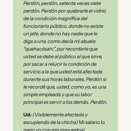
Perdón, perdón, setenta veces siete
perdón. Perdón por quebrarle el vidrio
de la condición magnífica del
funcionario público, donde no existe
un jefe, donde no hay nadie que le
diga a una, como decía mi abuela
“quehacésahi”, por recordarle que
usted se debe al público al que sirve,
por sacar a relucir la condición de
servicio a la que usted está afectada
durante sus horas laborales. Perdón si
le recordé que, usted, como yo, es una
simple empleada y que su labor
principal es servir a los demás. Perdón.
Ud:
(Visiblemente afectada y
escupiendo de la chicha)
Mi salario lo
pago yo con mis impuestos!