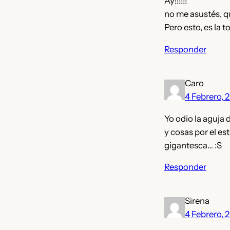
Ay!!!!!!
no me asustés, qu
Pero esto, es la t
Responder
Caro
4 Febrero, 
Yo odio la aguja
y cosas por el e
gigantesca… :S
Responder
Sirena
4 Febrero, 