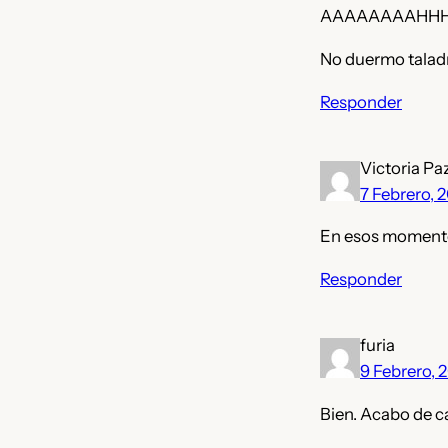
AAAAAAAAHH
No duermo talad
Responder
Victoria Pa
7 Febrero, 
En esos momentos
Responder
furia
9 Febrero, 
Bien. Acabo de ca