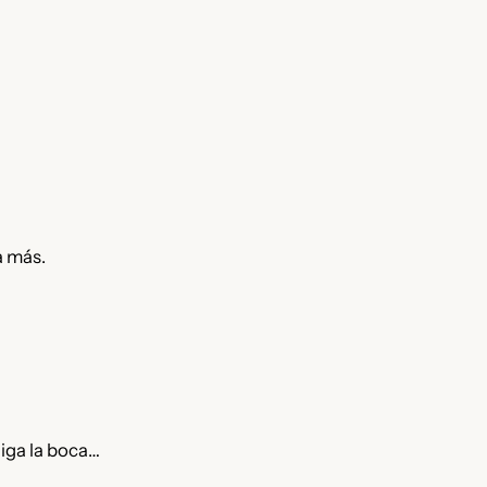
a más.
aiga la boca…