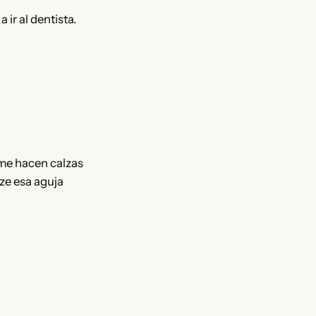
ir al dentista.
 me hacen calzas
ze esa aguja