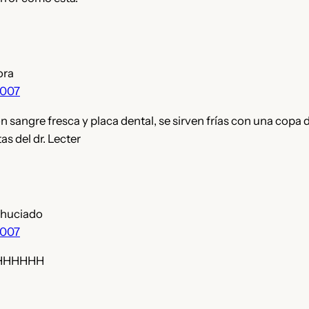
ora
2007
n sangre fresca y placa dental, se sirven frías con una copa
tas del dr. Lecter
ahuciado
2007
HHHHHH