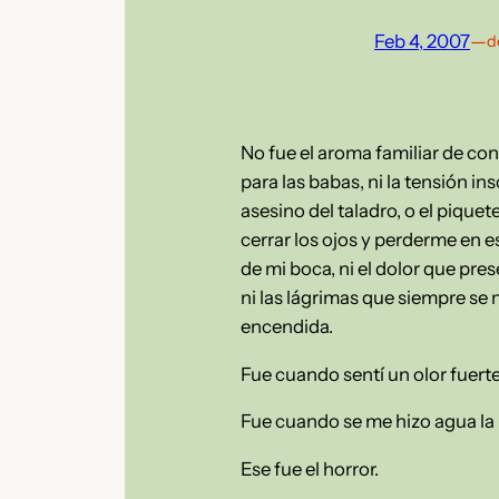
Feb 4, 2007
—
d
No fue el aroma familiar de con
para las babas, ni la tensión in
asesino del taladro, o el piquet
cerrar los ojos y perderme en e
de mi boca, ni el dolor que pres
ni las lágrimas que siempre se 
encendida.
Fue cuando sentí un olor fuert
Fue cuando se me hizo agua la b
Ese fue el horror.