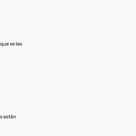
 que se les
s están