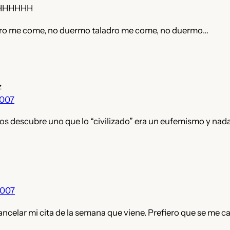
HHHHHH
ro me come, no duermo taladro me come, no duermo…
z
2007
 descubre uno que lo “civilizado” era un eufemismo y nad
2007
ncelar mi cita de la semana que viene. Prefiero que se me c