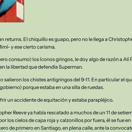
n returns. El chiquillo es guapo, pero no le llega a Christoph
Mimí- y ese cierto carisma.
ro consumo) los íconos gringos, le doy algo de razón a Alí
en la libertad que defendía Superman.
salieron los chistes antigringos del 9-11. En particular el 
gobierno) porque estaba en una silla de ruedas.
rir un accidente de equitación y estaba parapléjico.
topher Reeve ya había rescatado a muchos de un 11 de setiemb
or los cielos de capa roja y calzonillos por fuera, él se fue 
ero de primero en Santiago, en plena calle, ante la convocat