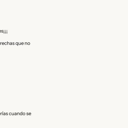
s¡¡¡
trechas que no
erías cuando se