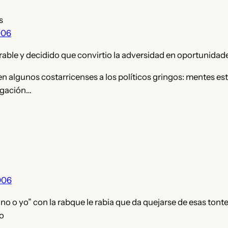
s
006
ble y decidido que convirtio la adversidad en oportunidade
en algunos costarricenses a los políticos gringos: mentes es
tigación…
006
no o yo” con la rabque le rabia que da quejarse de esas tont
o