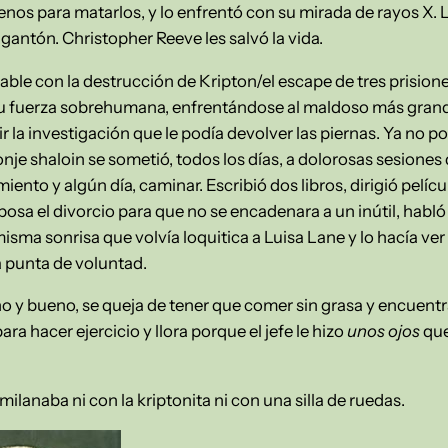
ilenos para matarlos, y lo enfrentó con su mirada de rayos X.
igantón. Christopher Reeve les salvó la vida.
le con la destrucción de Kripton/el escape de tres prisione
 fuerza sobrehumana, enfrentándose al maldoso más grande 
r la investigación que le podía devolver las piernas. Ya no p
e shaloin se sometió, todos los días, a dolorosas sesiones d
nto y algún día, caminar. Escribió dos libros, dirigió películ
posa el divorcio para que no se encadenara a un inútil, habló 
 misma sonrisa que volvía loquitica a Luisa Lane y lo hacía 
a punta de voluntad.
no y bueno, se queja de tener que comer sin grasa y encuentr
ara hacer ejercicio y llora porque el jefe le hizo
unos ojos
que
lanaba ni con la kriptonita ni con una silla de ruedas.