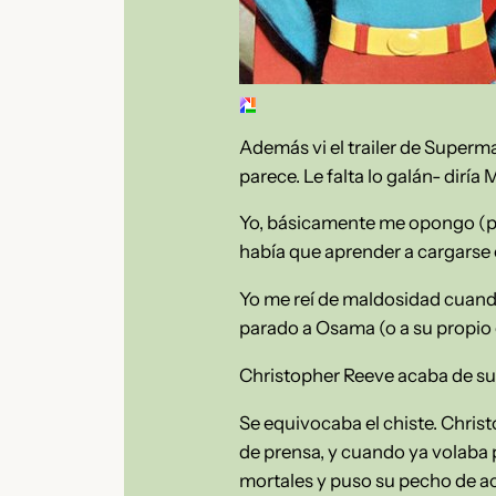
Además vi el trailer de Superma
parece. Le falta lo galán- diría 
Yo, básicamente me opongo (pe
había que aprender a cargarse 
Yo me reí de maldosidad cuando 
parado a Osama (o a su propio 
Christopher Reeve acaba de suf
Se equivocaba el chiste. Chris
de prensa, y cuando ya volaba p
mortales y puso su pecho de ac