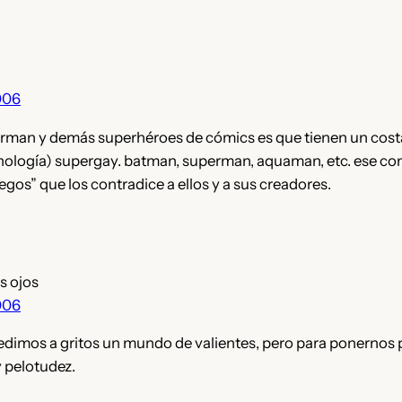
006
rman y demás superhéroes de cómics es que tienen un cost
ología) supergay. batman, superman, aquaman, etc. ese co
egos” que los contradice a ellos y a sus creadores.
s ojos
006
pedimos a gritos un mundo de valientes, pero para ponernos
 pelotudez.