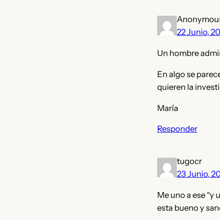
Anonymou
22 Junio, 2
Un hombre admira
En algo se parec
quieren la inves
María
Responder
tugocr
23 Junio, 2
Me uno a ese “y u
esta bueno y san