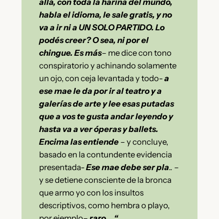
allá, con toda la harina del mundo,
habla el idioma, le sale gratis, y no
va a ir ni a UN SOLO PARTIDO. Lo
podés creer? O sea, ni por el
chingue. Es más
– me dice con tono
conspiratorio y achinando solamente
un ojo, con ceja levantada y todo-
a
ese mae le da por ir al teatro y a
galerías de arte y lee esas putadas
que a vos te gusta andar leyendo y
hasta va a ver óperas y ballets.
Encima las entiende
–
y concluye,
basado en la contundente evidencia
presentada-
Ese mae debe ser pla
.. –
y se detiene consciente de la bronca
que armo yo con los insultos
descriptivos, como hembra o playo,
por ejemplo
–
raro… “