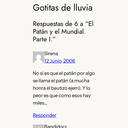
Gotitas de lluvia
Respuestas de 6 a “El
Patán y el Mundial.
Parte I.”
Sirena
12 Junio, 2006
No si es que el patán por algo
se llama el patán (a mucha
honra el bautizo ejem). Y lo
peor es que como esos hay
miles…
Responder
Bandidocr