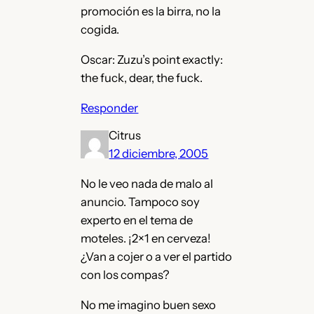
promoción es la birra, no la
cogida.
Oscar: Zuzu’s point exactly:
the fuck, dear, the fuck.
Responder
Citrus
12 diciembre, 2005
No le veo nada de malo al
anuncio. Tampoco soy
experto en el tema de
moteles. ¡2×1 en cerveza!
¿Van a cojer o a ver el partido
con los compas?
No me imagino buen sexo