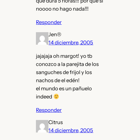
que dura 5 horas!!! por que si
noooo no hago nada!!!
Responder
Jen®
14 diciembre, 2005
jajajaja oh margot! yo tb
conozco a la parejita de los
sanguches de frijol y los
nachos de el edén!
el mundo es un pañuelo
indeed
Responder
Citrus
14 diciembre, 2005