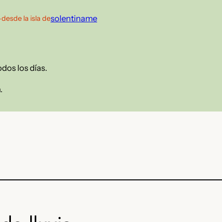
—
solentiname
desde la isla de
odos los días.
.