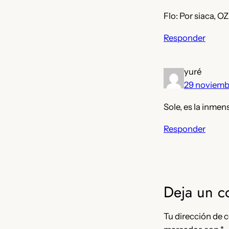
Flo: Por siaca, O
Responder
yuré
29 noviemb
Sole, es la inme
Responder
Deja un c
Tu dirección de c