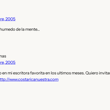
re, 2005
l humedo de la mente…
nas
re, 2005
 en mi escritora favorita en los ultimos meses. Quiero invitar
ttp://www.costaricanuestra.com