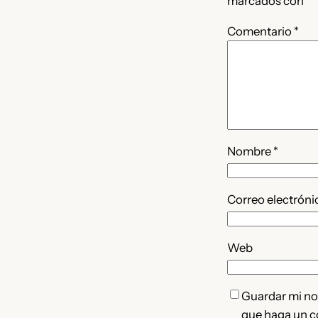
marcados con
*
Comentario
*
Nombre
*
Correo electrón
Web
Guardar mi nom
que haga un c