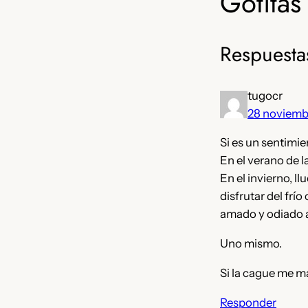
Gotitas 
Respuesta
tugocr
28 noviemb
Si es un sentimie
En el verano de l
En el invierno, 
disfrutar del frí
amado y odiado 
Uno mismo.
Si la cague me m
Responder