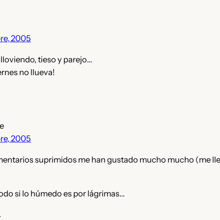
re, 2005
lloviendo, tieso y parejo…
ernes no llueva!
e
re, 2005
entarios suprimidos me han gustado mucho mucho (me lle
odo si lo húmedo es por lágrimas…
.