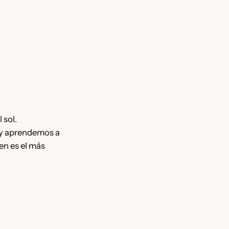
 sol.
l y aprendemos a
ien es el más