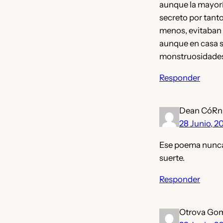
aunque la mayorí
secreto por tanto
menos, evitaban h
aunque en casa si
monstruosidades 
Responder
Dean CóRn
28 Junio, 2
Ese poema nunca 
suerte.
Responder
Otrova Go