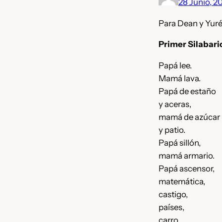
28 Junio, 2
Para Dean y Yuré,
Primer Silabari
Papá lee.
Mamá lava.
Papá de estaño
y aceras,
mamá de azúcar
y patio.
Papá sillón,
mamá armario.
Papá ascensor,
matemática,
castigo,
países,
carro.