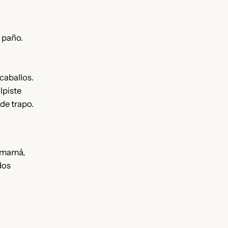
 paño.
caballos.
lpiste
de trapo.
, mamá,
dos