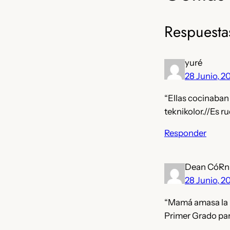
Respuesta
yuré
28 Junio, 2
“Ellas cocinaban 
teknikolor.//Es r
Responder
Dean CóRn
28 Junio, 2
“Mamá amasa la m
Primer Grado para