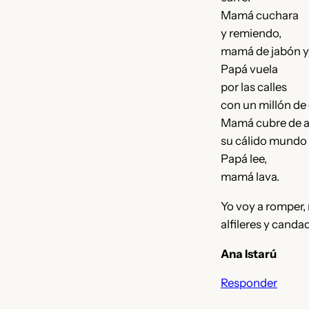
Mamá cuchara
y remiendo,
mamá de jabón y
Papá vuela
por las calles
con un millón de 
Mamá cubre de a
su cálido mundo 
Papá lee,
mamá lava.
Yo voy a romper
alfileres y canda
Ana Istarú
Responder