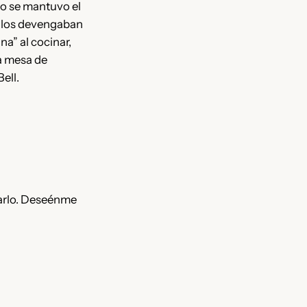
mo se mantuvo el
 ellos devengaban
na” al cocinar,
la mesa de
ell.
carlo. Deseénme