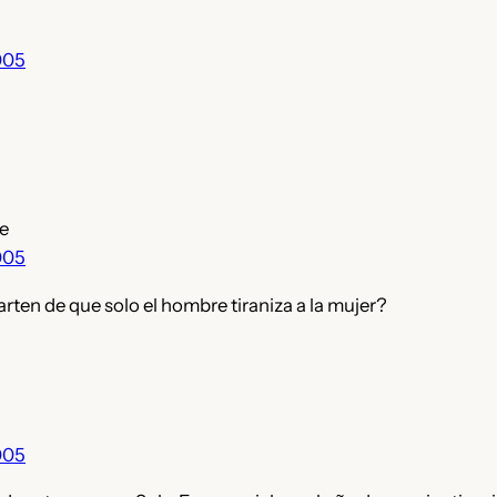
005
e
005
arten de que solo el hombre tiraniza a la mujer?
005